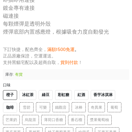
即插即用連接
鍍金專有連接
磁連接
每顆煙彈是透明外殼
煙彈底部内置感應燈，根據吸食力度自動發光
下訂快捷，配色齊全，
滿額1500免運
。
正品原廠保證，空運運送。
支持黑貓宅配以及超商自取，
貨到付款
！
庫存:
有貨
口味
橙子
冰紅茶
綠豆
彩虹糖
紅酒
香芋冰淇淋
咖啡
雪碧
可樂
鐵觀音
冰棒
奇異果
葡萄
芒果奶
烏龍茶
薄荷口香糖
番石榴
漿果葡萄柚