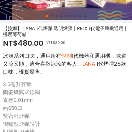
已售258件
【拉娜】 LANA 1代煙彈 透明煙彈 | RELX 1代電子煙機通用 |
極度薄荷感
NT$480.00
NT$630.00
冰爽系列口味，通用所有
悅刻
1代機器和通用機，味道
又涼又順，適合喜歡冰涼的客人。
LANA
1代煙彈25款
口味，現貨發售。
2.5毫升容量
陶瓷蜂窩式線圈
直徑0.01mm
約650口
雙密封煙彈
鴨嘴型煙彈設計