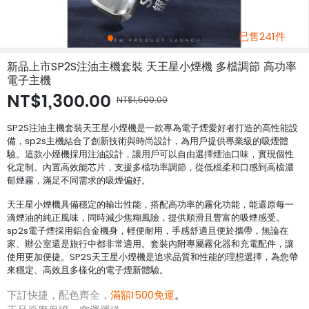
已售241件
新品上市SP2S注油主機套裝 天王星小煙機 多檔調節 高功率
電子主機
NT$1,300.00
NT$1,500.00
SP2S注油主機套裝天王星小煙機是一款專為電子煙愛好者打造的高性能設
備，sp2s主機結合了創新技術與時尚設計，為用戶提供專業級的吸煙體
驗。這款小煙機採用注油設計，讓用戶可以自由選擇煙油口味，實現個性
化定制。內置高效能芯片，支援多檔功率調節，從低檔柔和口感到高檔濃
郁煙霧，滿足不同需求的吸煙偏好。
天王星小煙機具備穩定的輸出性能，搭配高功率的霧化功能，能還原每一
滴煙油的純正風味，同時減少焦糊風險，提供順滑且豐富的吸煙感受。
sp2s電子煙採用鋁合金機身，輕便耐用，手感舒適且便於攜帶，無論在
家、辦公室還是旅行中都非常適用。套裝內附專屬霧化器和充電配件，讓
使用更加便捷。SP2S天王星小煙機是追求品質和性能的理想選擇，為您帶
來穩定、高效且多樣化的電子煙新體驗。
下訂快捷，配色齊全，
滿額1500免運
。