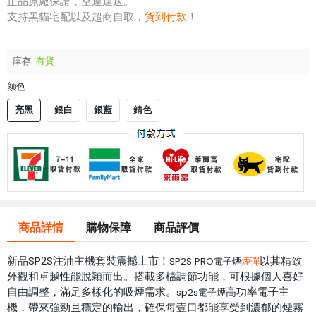
正品原廠保證，空運運送。
支持黑貓宅配以及超商自取，
貨到付款
！
庫存:
有貨
颜色
亮黑
銀白
銀藍
錆色
商品詳情
購物保障
商品評價
新品SP2S注油主機套裝震撼上市！
以其精致
SP2S PRO電子煙
煙彈
外觀和卓越性能脫穎而出。搭載多檔調節功能，可根據個人喜好
自由調整，滿足多樣化的吸煙需求。
高功率電子主
sp2s電子煙
機，帶來強勁且穩定的輸出，確保每壹口都能享受到濃郁的煙霧