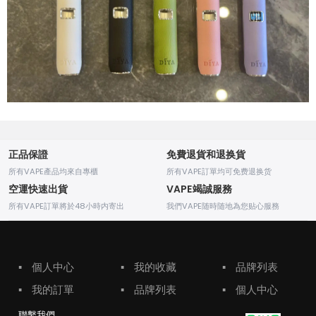
正品保證
免費退貨和退换貨
所有VAPE產品均來自專櫃
所有VAPE訂單均可免费退换货
空運快速出貨
VAPE竭誠服務
所有VAPE訂單將於48小時内寄出
我們VAPE随時随地為您贴心服務
▪
個人中心
▪
我的收藏
▪
品牌列表
▪
我的訂單
▪
品牌列表
▪
個人中心
聯繫我們