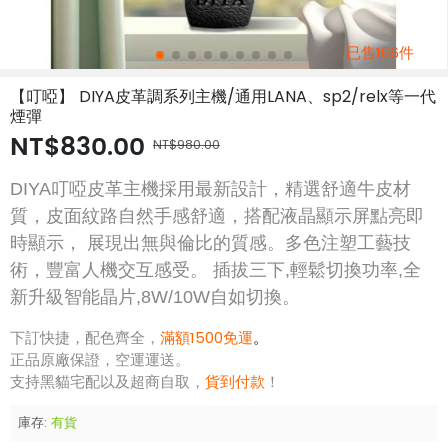
已售166件
【叮啞】 DIYA皮革調系列主機/通用LANA、sp2/relx等一代
煙彈
NT$830.00
NT$980.00
DIYA叮啞皮革主機採用最新設計，精選舒適牛皮材
質，皮面紋路自然手感舒適，搭配液晶顯示屏點亮即
時顯示， 展現出無與倫比的質感。多色注塑工藝技
術，豐富人機交互感受。 插拔三下,輕鬆切換功率,全
新升級智能晶片,8W/10W自如切換。
下訂快捷，配色齊全，
滿額1500免運
。
正品原廠保證，空運運送。
支持黑貓宅配以及超商自取，
貨到付款
！
庫存:
有貨