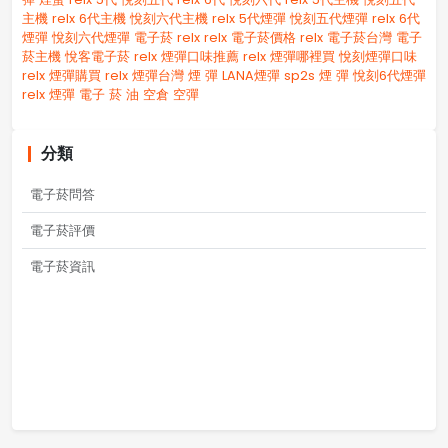
主機
relx 6代主機
悅刻六代主機
relx 5代煙彈
悅刻五代煙彈
relx 6代
煙彈
悅刻六代煙彈
電子菸 relx
relx 電子菸價格
relx 電子菸台灣
電子
菸主機
悅客電子菸
relx 煙彈口味推薦
relx 煙彈哪裡買
悅刻煙彈口味
relx 煙彈購買
relx 煙彈台灣
煙 彈
LANA煙彈
sp2s 煙 彈​
悅刻6代煙彈
relx 煙彈
電子 菸 油
空倉
空彈
分類
電子菸問答
電子菸評價
電子菸資訊