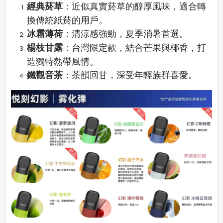
經典菸草
：近似真實菸草的醇厚風味，適合轉
換傳統紙菸的用戶。
冰霜薄荷
：清涼感強勁，夏季消暑首選。
楊枝甘露
：台灣限定款，結合芒果與椰香，打
造獨特熱帶風情。
鐵觀音茶
：茶韻回甘，深受年輕族群喜愛。