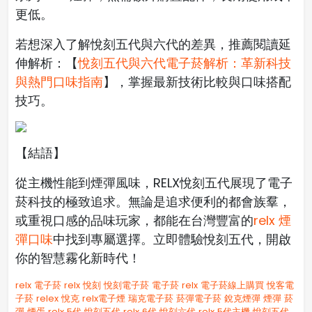
更低。
若想深入了解悅刻五代與六代的差異，推薦閱讀延
伸解析：【
悅刻五代與六代電子菸解析：革新科技
與熱門口味指南
】，掌握最新技術比較與口味搭配
技巧。
【結語】
從主機性能到煙彈風味，RELX悅刻五代展現了電子
菸科技的極致追求。無論是追求便利的都會族羣，
或重視口感的品味玩家，都能在台灣豐富的
relx 煙
彈口味
中找到專屬選擇。立即體驗悅刻五代，開啟
你的智慧霧化新時代！
relx 電子菸
relx
悅刻
悅刻電子菸
電子菸 relx
電子菸線上購買
悅客電
子菸
relex
悅克
relx電子煙
瑞克電子菸
菸彈電子菸
銳克煙彈
煙彈
菸
彈
煙蛋
relx 5代
悅刻五代
relx 6代
悅刻六代
relx 5代主機
悅刻五代