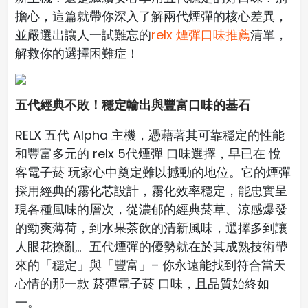
擔心，這篇就帶你深入了解兩代煙彈的核心差異，
並嚴選出讓人一試難忘的
relx 煙彈口味推薦
清單，
解救你的選擇困難症！
五代經典不敗！穩定輸出與豐富口味的基石
RELX 五代 Alpha 主機，憑藉著其可靠穩定的性能
和豐富多元的 relx 5代煙彈 口味選擇，早已在 悅
客電子菸 玩家心中奠定難以撼動的地位。它的煙彈
採用經典的霧化芯設計，霧化效率穩定，能忠實呈
現各種風味的層次，從濃郁的經典菸草、涼感爆發
的勁爽薄荷，到水果茶飲的清新風味，選擇多到讓
人眼花撩亂。五代煙彈的優勢就在於其成熟技術帶
來的「穩定」與「豐富」– 你永遠能找到符合當天
心情的那一款 菸彈電子菸 口味，且品質始終如
一。