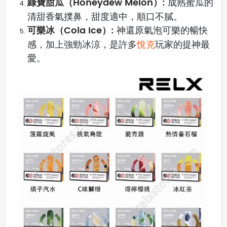
綠寶甜瓜（Honeydew Melon）:
成熟蜜瓜的
清甜香氣撲鼻，甜度適中，順口不膩。
可樂冰（Cola Ice）:
神還原氣泡可樂的暢快
感，加上強勁冰涼，是許多
悅克
玩家的提神最
愛。