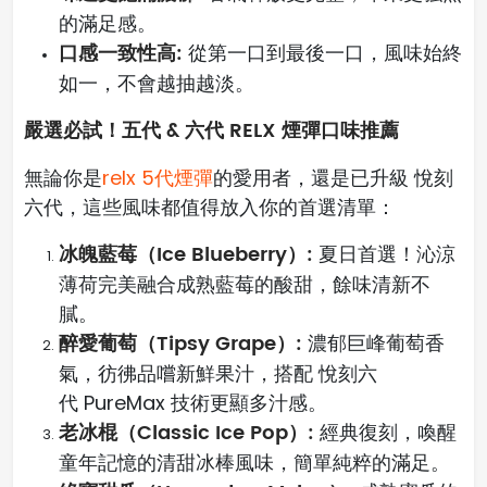
的滿足感。
口感一致性高:
從第一口到最後一口，風味始終
如一，不會越抽越淡。
嚴選必試！五代 & 六代 RELX 煙彈口味推薦
無論你是
relx 5代煙彈
的愛用者，還是已升級 悅刻
六代，這些風味都值得放入你的首選清單：
冰魄藍莓（Ice Blueberry）:
夏日首選！沁涼
薄荷完美融合成熟藍莓的酸甜，餘味清新不
膩。
醉愛葡萄（Tipsy Grape）:
濃郁巨峰葡萄香
氣，彷彿品嚐新鮮果汁，搭配 悅刻六
代 PureMax 技術更顯多汁感。
老冰棍（Classic Ice Pop）:
經典復刻，喚醒
童年記憶的清甜冰棒風味，簡單純粹的滿足。