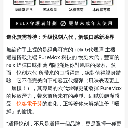
進化無需等待：升級悅刻六代，解鎖口感新境界
無論你手上握的是經典可靠的 relx 5代煙彈 主機，
還是搭載尖端 PureMax 科技的 悅刻六代，豐富的
relx 煙彈口味推薦 都能滿足你對風味的探索。然
而，悅刻六代 所帶來的口感躍進，絕對值得親身體
驗！它不僅完美向下相容五代煙彈（風味表現更上
一層樓！），其專屬的六代煙彈更能發揮 PureMax
的極致潛力，帶來前所未有的純淨、細膩與飽滿感
受。
悅客電子菸
的進化，正等著你來解鎖這份「嚐
鮮」的愉悅。
“選擇悅刻，不只是選擇一個品牌，更是選擇一種更