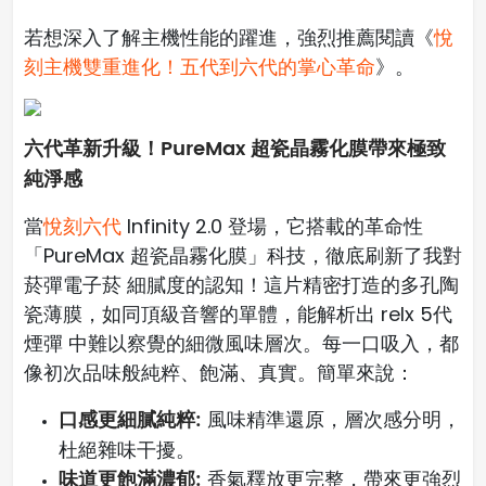
若想深入了解主機性能的躍進，強烈推薦閱讀《
悅
刻主機雙重進化！五代到六代的掌心革命
》。
六代革新升級！PureMax 超瓷晶霧化膜帶來極致
純淨感
當
悅刻六代
Infinity 2.0 登場，它搭載的革命性
「PureMax 超瓷晶霧化膜」科技，徹底刷新了我對
菸彈電子菸 細膩度的認知！這片精密打造的多孔陶
瓷薄膜，如同頂級音響的單體，能解析出 relx 5代
煙彈 中難以察覺的細微風味層次。每一口吸入，都
像初次品味般純粹、飽滿、真實。簡單來說：
口感更細膩純粹:
風味精準還原，層次感分明，
杜絕雜味干擾。
味道更飽滿濃郁:
香氣釋放更完整，帶來更強烈