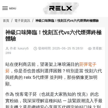
MENU
神級口味降臨！悅刻五代vs六代煙彈終極體驗
首頁
電子菸資訊
神級口味降臨！悅刻五代vs六代煙彈終極
體驗
作者: luxury5
發佈時間: 2025-06-25 15:28:51
查看數:
289
站在便利商店前，望著架上琳琅滿目的
菸彈電子
菸
，你是否也曾感到選擇困難？特別是當 悅刻六代
與經典的 relx 5代煙彈 並列時，那份猶豫更加明
顯。
作為 悅客電子菸（也就是大家熟知的 悅克）的忠
實粉絲，我深深理解這種糾結 — 該緊跟潮流入手最
新主機？還是繼續安心享用五代穩定的好口味？別