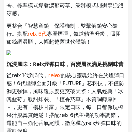
香、標準模式爆發濃郁菸草、澎湃模式則衝擊強烈
涼感。
更整合「智慧童鎖」保護機制，雙擊解鎖安心隨
行。搭配
relx 6代
專屬煙彈，氣道精準升級，吸阻
如絲綢滑順，大幅超越舊世代體驗！
沉浸風味：Relx煙彈口味，百變層次滿足挑剔味蕾
從relx 1代到6代，
relex
的核心靈魂始終在於煙彈口
感！6代煙彈全面升級「FUTURE」芯科技，不僅防
漏更強悍，風味還原度更突破天際：人氣經典「冰
魄藍莓」酸甜炸裂、「檀香菸草」木質調醇厚回
甘，更有「楊枝甘露」限定口味，每一口都像現榨
果汁般真實飽滿！搭配relx 6代主機的功率調節，
還能自由強化香氣尾韻，徹底釋放relx煙彈口味的
靈魂深度。