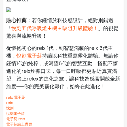
貼心推薦
：若你鍾情於科技感設計，絕對別錯過
「
悅刻五代呼吸燈主機＋吸阻升級體驗！
」的視覺
驚喜與流暢升級！
從懷抱初心的relx 1代，到智慧滿載的relx 6代主
機，
悅刻電子菸
持續以科技重寫霧化體驗。無論你
鍾情1代的純粹，或渴望6代的智慧互動，搭配不斷
進化的relx煙彈口味，每一口呼吸都更貼近真實渴
望。踏上relex的進化之旅，讓科技為感官開啟全新
維度──你的完美霧化夥伴，始終在此進化！
relx 電子菸
relx
悅刻
悅刻電子菸
電子菸 relx
電子菸線上購買