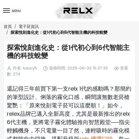
MENU
首頁
電子菸資訊
探索悅刻進化史：從1代初心到6代智能主機的科技蛻變
探索悅刻進化史：從1代初心到6代智能主
機的科技蛻變
作者: luxury5
發佈時間: 2025-06-30 15:37:35
查看
數: 274
還記得三年前買下第一支relx 1代的感動嗎？那簡約
的筆型設計、俐落的霧化口感，瞬間讓無數老菸槍
驚艷：「原來悅刻電子菸可以這麼順！」如今，
relex品牌已邁入全新高度，尤其是最新推出的relx
6代主機，更將電子霧化體驗推向智慧殿堂──指尖
輕觸機身，不只電量一目了然，連輕吸時的霧化模
式都能自由切換，搭配升級版
relx 煙彈口味
，每一