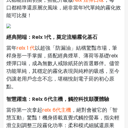
口都精準還原層次風味，絕非當年1代單純的霧化效
能可比擬！
經典開端：Relx 1代，奠定流暢霧化基石
當年
relx 1 代
以超強「防漏油」結構驚豔市場，筆
桿身形一手掌握，搭配經典煙草、薄荷等基礎relx
煙彈口味，成為無數人戒除紙菸的首選夥伴。儘管
功能單純，其穩定的霧化表現與純粹的吸感，至今
仍讓老用戶念念不忘，堪稱悅刻電子菸的初心原
點。
智慧躍進：Relx 6代主機，觸控科技顛覆體驗
當你第一次拿起
relx 6代主機
，絕對會被它的「智
慧互動」驚豔！機身搭載直覺式觸控螢幕，指尖輕
滑立刻調整三段霧化功率：柔和模式細膩還原果