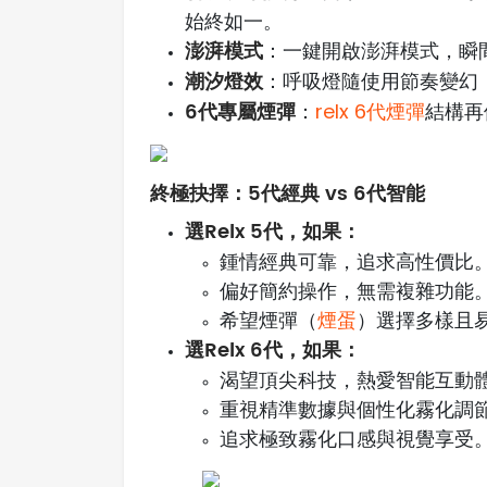
始終如一。
澎湃模式
：一鍵開啟澎湃模式，瞬
潮汐燈效
：呼吸燈隨使用節奏變幻
6代專屬煙彈
：
relx 6代煙彈
結構再
終極抉擇：5代經典 vs 6代智能
選Relx 5代，如果：
鍾情經典可靠，追求高性價比
偏好簡約操作，無需複雜功能
希望煙彈（
煙蛋
）選擇多樣且
選Relx 6代，如果：
渴望頂尖科技，熱愛智能互動
重視精準數據與個性化霧化調
追求極致霧化口感與視覺享受