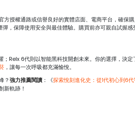
官方授權通路或信譽良好的實體店面、電商平台，確保購
廠煙彈，保障使用安全與最佳體驗。購買前亦可親自試握感
閃耀；Relx 6代則以智能黑科技開創未來。你的選擇，決定
菸
，讓每一次呼吸都充滿愉悅。
強力推薦閱讀
峰？
：《
探索悅刻進化史：從1代初心到6代
創新軌跡！