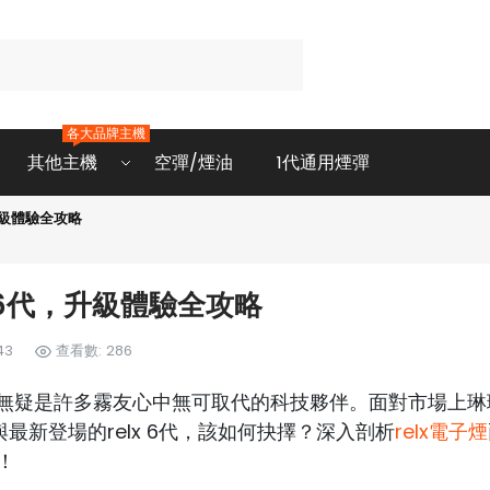
各大品牌主機
其他主機
空彈/煙油
1代通用煙彈
升級體驗全攻略
6代，升級體驗全攻略
43
查看數: 286
刻無疑是許多霧友心中無可取代的科技夥伴。面對市場上琳
與最新登場的relx 6代，該如何抉擇？深入剖析
relx電子煙
！