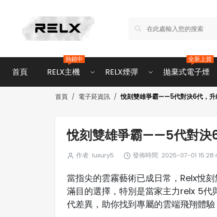
熱銷中
全新上貨
首頁
RELX主機
RELX煙彈
拋棄式電子煙
悅刻雙雄爭霸——5代對決6代，
首頁
電子菸資訊
悅刻雙雄爭霸——5代對決
作者: luxury5
發佈時間: 2025-07-01 15:28:
當指尖的雲霧藝術已成日常，Relx悅
滿目的選擇，特別是當家主力relx 5代
代差異，助你找到專屬的雲端飛翔體驗