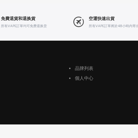
免費退貨和退换貨
空運快速出貨
所有VAPE訂單均可免费退换货
所有VAPE訂單將於48小時内寄
▪
品牌列表
▪
個人中心