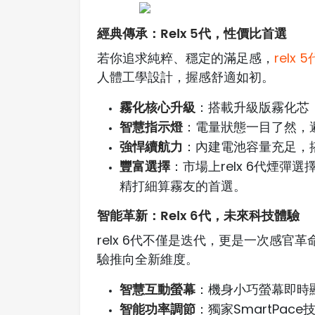
經典傳承：Relx 5代，性價比首選
若你追求純粹、穩定的滿足感，
relx 5
人體工學設計，握感舒適如初。
霧化核心升級
：搭載升級版霧化芯
智慧指示燈
：電量狀態一目了然，
強悍續航力
：內建電池容量充足，搭
豐富選擇
：市場上relx 6代煙
精打細算霧友的首選。
智能革新：Relx 6代，未來科技體驗
relx 6代不僅是迭代，更是一次感
驗推向全新維度。
智慧互動螢幕
：機身小巧螢幕即時
智能功率調節
：獨家SmartPa