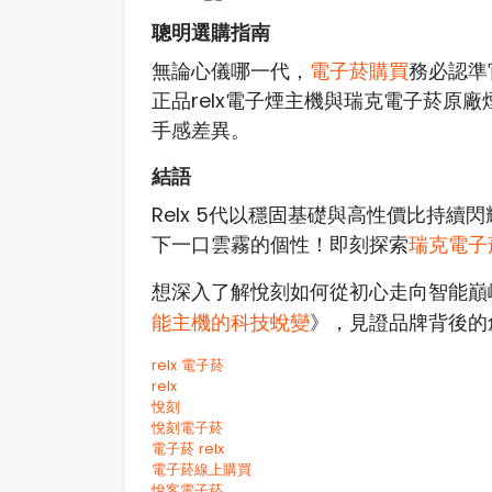
聰明選購指南
無論心儀哪一代，
電子菸購買
務必認準
正品relx電子煙主機與瑞克電子菸原
手感差異。
結語
Relx 5代以穩固基礎與高性價比持續
下一口雲霧的個性！即刻探索
瑞克電子
想深入了解悅刻如何從初心走向智能巔
能主機的科技蛻變
》，見證品牌背後的
relx 電子菸
relx
悅刻
悅刻電子菸
電子菸 relx
電子菸線上購買
悅客電子菸