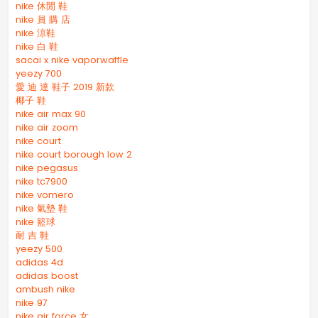
nike 休閒 鞋
nike 員 購 店
nike 涼鞋
nike 白 鞋
sacai x nike vaporwaffle
yeezy 700
愛 迪 達 鞋子 2019 新款
椰子 鞋
nike air max 90
nike air zoom
nike court
nike court borough low 2
nike pegasus
nike tc7900
nike vomero
nike 氣墊 鞋
nike 籃球
耐 吉 鞋
yeezy 500
adidas 4d
adidas boost
ambush nike
nike 97
nike air force 女