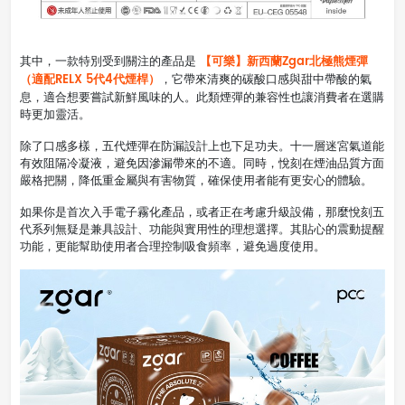
【可樂】新西蘭Zgar北極熊煙彈
其中，一款特別受到關注的產品是
（適配RELX 5代4代煙桿）
，它帶來清爽的碳酸口感與甜中帶酸的氣
息，適合想要嘗試新鮮風味的人。此類煙彈的兼容性也讓消費者在選購
時更加靈活。
除了口感多樣，五代煙彈在防漏設計上也下足功夫。十一層迷宮氣道能
有效阻隔冷凝液，避免因滲漏帶來的不適。同時，悅刻在煙油品質方面
嚴格把關，降低重金屬與有害物質，確保使用者能有更安心的體驗。
如果你是首次入手電子霧化產品，或者正在考慮升級設備，那麼悅刻五
代系列無疑是兼具設計、功能與實用性的理想選擇。其貼心的震動提醒
功能，更能幫助使用者合理控制吸食頻率，避免過度使用。