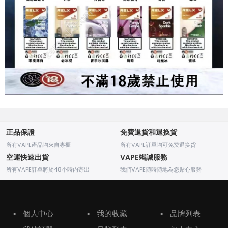
正品保證
免費退貨和退换貨
所有VAPE產品均來自專櫃
所有VAPE訂單均可免费退换货
空運快速出貨
VAPE竭誠服務
所有VAPE訂單將於48小時内寄出
我們VAPE随時随地為您贴心服務
▪
個人中心
▪
我的收藏
▪
品牌列表