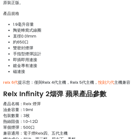
原裝正版。
產品規格
1.9毫升容量
陶瓷蜂窩式線圈
直徑0.01mm
約650口
雙密封煙彈
手指型煙彈設計
即插即用連接
鍍金專有連接
磁連接
relx 6代
提示您：僅與Relx 4代主機，Relx 5代主機，
悅刻六代
主機兼容
Relx Infinity 2烟弹 蘋果產品參數
產品名稱：
Relx 煙彈
油倉容量：1.9ml
包裝數量：3枚
熱絲阻值：1.0~1.2Ω
單個煙彈：500口
兼容通用：
電子煙Relx
四、五代主機