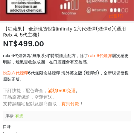
已售1件
【紅蘋果】 全新現貨悅刻infinity 2六代煙彈(煙彈x1)(通用
Relx 4, 5代主機)
NT$499.00
relx 6代煙彈為“無限系列”特製煙油配方，除了
relx 6代煙彈
層次感更
明顯，煙氣更收斂成團，在口腔裡會有充盈感。
悅刻六代煙彈
6代無限盒裝煙彈 海外英文版 (煙彈x1)，全新現貨發售,
原裝正版
。
下訂快捷，配色齊全，
滿額1500免運
。
正品原廠保證，空運運送。
支持黑貓宅配以及超商自取，
貨到付款
！
庫存:
有貨
口味