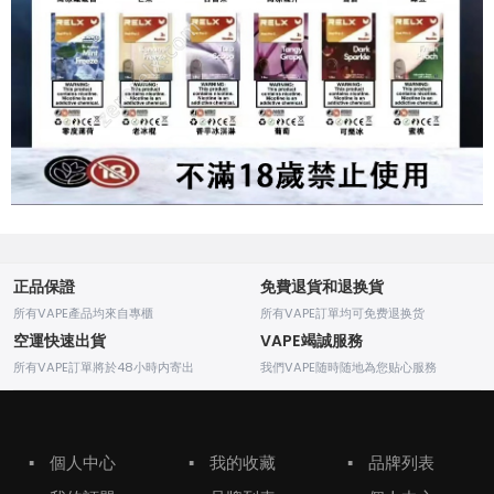
正品保證
免費退貨和退换貨
所有VAPE產品均來自專櫃
所有VAPE訂單均可免费退换货
空運快速出貨
VAPE竭誠服務
所有VAPE訂單將於48小時内寄出
我們VAPE随時随地為您贴心服務
▪
個人中心
▪
我的收藏
▪
品牌列表