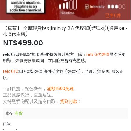
已售0件
【草莓】 全新現貨悅刻infinity 2六代煙彈(煙彈x1)(通用Relx
4, 5代主機)
NT$499.00
relx 6代煙彈為“無限系列”特製煙油配方，除了
relx 6代煙彈
層次感更
明顯，煙氣更收斂成團，在口腔裡會有充盈感。
relx 6代
無限盒裝煙彈 海外英文版 (煙彈x1)，全新現貨發售, 原裝正
版
。
下訂快捷，配色齊全，
滿額1500免運
。
正品原廠保證，空運運送。
支持黑貓宅配以及超商自取，
貨到付款
！
庫存:
有貨
口味