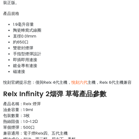
裝正版。
產品規格
1.9毫升容量
陶瓷蜂窩式線圈
直徑0.01mm
約650口
雙密封煙彈
手指型煙彈設計
即插即用連接
鍍金專有連接
磁連接
悅刻官網提示您：僅與Relx 4代主機，
悅刻六代
主機，Relx 6代主機兼容
Relx Infinity 2烟弹 草莓產品參數
產品名稱：
Relx 煙彈
油倉容量：1.9ml
包裝數量：3枚
熱絲阻值：1.0~1.2Ω
單個煙彈：500口
兼容通用：
電子煙Relx
四、五代主機