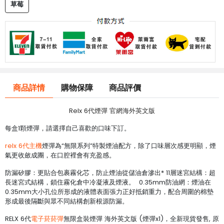
草莓
商品詳情
購物保障
商品評價
Relx 6代煙彈 官網海外英文版
每盒1顆煙彈，請選擇自己喜歡的口味下訂。
relx 6代主機
煙彈為“無限系列”特製煙油配方，除了口味層次感更明顯，煙
氣更收斂成團，在口腔裡會有充盈感。
防漏矽膠：更貼合包裹霧化芯，防止煙油從儲油倉滲出* 11層迷宮結構：超
長迷宮式結構，鎖住霧化倉中冷凝液及煙液。 0.35mm防油網：煙油在
0.35mm大小孔位所形成的液體表面張力正好抵銷重力，配合周圍的棉墊
形成最後隔斷與眾不同結構創新根源防漏。
RELX 6代
電子菸菸彈
無限盒裝煙彈 海外英文版 (煙彈x1)，全新現貨發售, 原