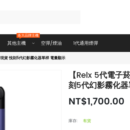
各大品牌主機
其他主機
空彈/煙油
1代通用煙彈
大量現貨 悅刻5代幻影霧化器單桿 電量顯示
【Relx 5代電
刻5代幻影霧化器
NT$1,700.00
庫存:
有貨