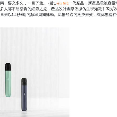
態，要充多久，一目了然。 相比
一代產品，新產品電池容量增
relx 5代
許多人都不易察覺的細節之處，產品設計團隊依據仿生學知識中3秒/
量燈以1.4秒/輪的頻率周期律動。流暢舒適的潮汐燈效，讓你無論