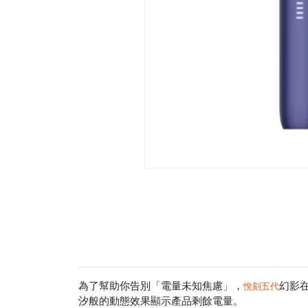
為了幫助你告別「電量未知焦慮」，
幻影
悅刻五代
汐般的動態效果顯示產品剩餘電量。