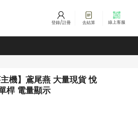
線上客服
登錄/註冊
去結算
子菸主機】鳶尾燕 大量現貨 悅
單桿 電量顯示