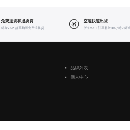
免費退貨和退换貨
空運快速出貨
所有VAPE訂單均可免费退换货
所有VAPE訂單將於48小時内寄
▪
品牌列表
▪
個人中心